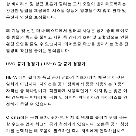
HEPA 수준의 개선 (대부분 시장에서 H11 ~ H13)이 더 커지면 바
람 저항이 커집니다. 특정 환경에 따라 관련 필터 화면을 선택하십
시오 (무겁게 오염 된 환경에서 H12 이상 필터 화면을 사용하십시
오). 또한 정시에 교체 할 수없는 필터 화면도 박테리아 번식을위
한 핫베이트가되어 2 차 오염을 일으 킵니다. 사용자는 지능형 필
터 관리 기술로 공기 청정기를 정기적으로 확인하거나 사용해야합
니다. HEPA를 사용하는 공기 청정기는 좋은 밀폐 된 디자인을 가
져야합니다. 그렇지 않으면 공기가 필터 화면을 둘러보고 필터링
효과를 잃게됩니다.
Photoplasma.
공기 중의 O2 및 H2O 분자는 특수한 파장 나노 튜브에 의해 조사
되고 높은 산화 광 플래그마로 플라즈마 스트림으로 분해된다. 이
러한 광 결합이 많은 이들 포토 플래그 스트림은 유기 분자를 파괴
하는 능력을 갖는다. 그들은 공기 중에 휘발성 포름 알데히드, 톨루
엔, VOC 및 기타 가스 분자를 빠르게 중화시키고 물과 이산화탄
소로 분해 할 수 있으며, 기술 자체는 다른 유해 물질을 생산하지
않습니다. 포름 알데히드 분자를 중화시킴으로써 형성된 물 분자
는 나노 튜브를 통해 계속해서 다시 작용할 수 있으며, 오염 물질은