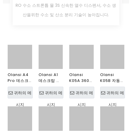
RO 수소 스트론튬 물 3S 신속한 열수 디스펜서, 수소 생
산을위한 수소 및 산소 분리 기술이 높아집니다.
Olansi A4 Pro 데스크탑 휴
Olansi A1 데스크탑 공기 청
대용 미니 공기 청정기
정기 중국 도매 공기 청정기
Amazon 베스트 셀러 UV 라
가습기 및 고효율 H14 Hepa
이트 및 H13 Hepa 필터 110V
필터가 있는 사무실 공기 청정
귀하의 메시지
귀하의 메시지
및 220V 공기 청정기 중국 공
기