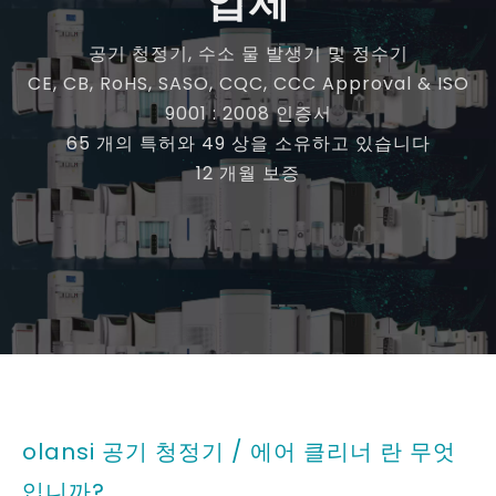
olansi a12b 2021 데스크탑
Olansi A17A High
UVC 공기 청정기 HEPA 필터
Efficency Washable 비 소
정화 CE 공기 청정기 깨끗한
모품 공기 청정기 홈 베드룸
공기 품질 PM2.5
사무실 바탕 화면
귀하의 메시지
귀하의 메시지
Olansi A12A 미니 입자 H13
olansi k01a HEPA 공기 청정
안티 바이러스 홈 HEPA 공기
기 에어 클리너 조용한 설정,
청정기 UVC 공기 청정기 데스
알레르기 용 소형 공기 청정기