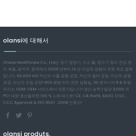
olansi에 대해서
Olansi Healthcare Co., Ltd는 공기 청정기, 수소 물, 정수기 등의 건강 관
리 제품, 광저우, 중국에서 2009 년부터 12 년 이상의 경험의 전문 제조 업체
입니다. 60,000 m2 자신의 사출 금형 공장, 자신의 필터 공장, 자신의 금형
공장, 자신의 조립 공장! 600 평방 미터 전문 실험실, 30 엔지니어 R & D 팀.
우리는 ODM, OEM 서비스에서 전문가입니다! 생산 능력 1 일당 3,000 개
PC! 대량 생산을위한 100 % 노화 테스트! CE, CB, RoHS, SASO, CQC,
CCC Approval & ISO 9001 : 2008 인증서!
olansi produts.