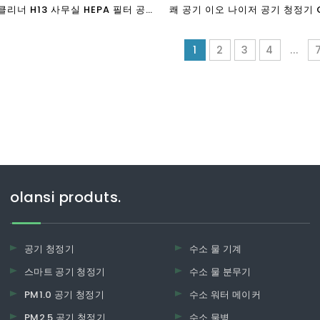
클리너 H13 사무실 HEPA 필터 공
쾌 공기 이오 나이저 공기 청정기 C
승인을 가진 홈 공기 청정기
1
2
3
4
...
olansi produts.
공기 청정기
수소 물 기계
스마트 공기 청정기
수소 물 분무기
PM1.0 공기 청정기
수소 워터 메이커
PM2.5 공기 청정기
수소 물병