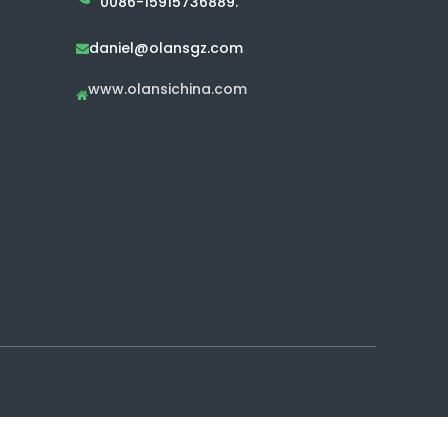
0086-15915736889.
daniel@olansgz.com

www.olansichina.com
