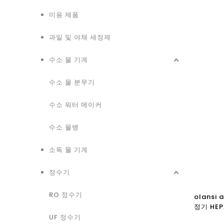
미용 제품
과일 및 야채 세정제
수소 물 기계
수소 물 분무기
수소 워터 메이커
수소 물병
소독 물 기계
정수기
RO 정수기
olansi
정기 HE
한 공기 품
UF 정수기