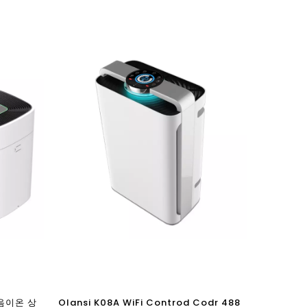
 음이온 상
Olansi K08A WiFi Controd Codr 488