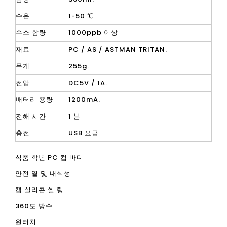
수온
1-50 ℃
수소 함량
1000ppb 이상
재료
PC / AS / ASTMAN TRITAN.
무게
255g.
전압
DC5V / 1A.
배터리 용량
1200mA.
전해 시간
1 분
충전
USB 요금
식품 학년 PC 컵 바디
안전 열 및 내식성
캡 실리콘 씰 링
360도 방수
원터치