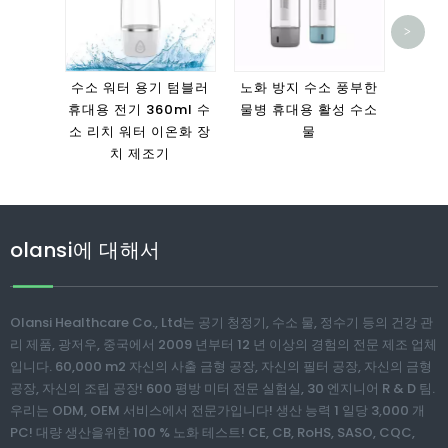
>
1000
기 병
수소 워터 용기 텀블러
노화 방지 수소 풍부한
휴대용 전기 360ml 수
물병 휴대용 활성 수소
소 리치 워터 이온화 장
물
치 제조기
olansi에 대해서
Olansi Healthcare Co., Ltd는 공기 청정기, 수소 물, 정수기 등의 건강 관
리 제품, 광저우, 중국에서 2009 년부터 12 년 이상의 경험의 전문 제조 업체
입니다. 60,000 m2 자신의 사출 금형 공장, 자신의 필터 공장, 자신의 금형
공장, 자신의 조립 공장! 600 평방 미터 전문 실험실, 30 엔지니어 R & D 팀.
우리는 ODM, OEM 서비스에서 전문가입니다! 생산 능력 1 일당 3,000 개
PC! 대량 생산을위한 100 % 노화 테스트! CE, CB, RoHS, SASO, CQC,