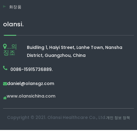
화장품
olansi.
...의
Buidling 1, Haiyi Street, Lanhe Town, Nansha
징조
District, Guangzhou, China
0086-15915736889.
daniel@olansgz.com

www.olansichina.com

Copyright © 2021. Olansi Healthcare Co., Ltd.
개인 정보 정책