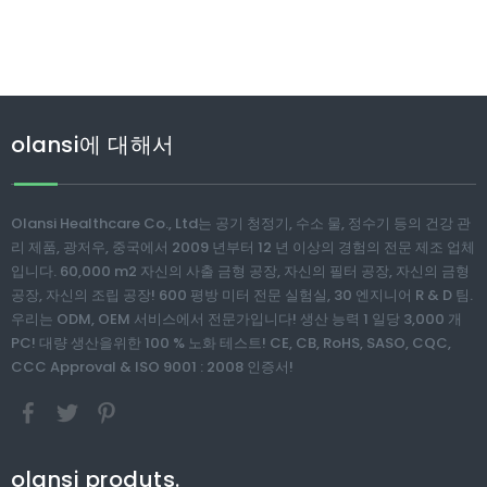
olansi에 대해서
Olansi Healthcare Co., Ltd는 공기 청정기, 수소 물, 정수기 등의 건강 관
리 제품, 광저우, 중국에서 2009 년부터 12 년 이상의 경험의 전문 제조 업체
입니다. 60,000 m2 자신의 사출 금형 공장, 자신의 필터 공장, 자신의 금형
공장, 자신의 조립 공장! 600 평방 미터 전문 실험실, 30 엔지니어 R & D 팀.
우리는 ODM, OEM 서비스에서 전문가입니다! 생산 능력 1 일당 3,000 개
PC! 대량 생산을위한 100 % 노화 테스트! CE, CB, RoHS, SASO, CQC,
CCC Approval & ISO 9001 : 2008 인증서!
olansi produts.