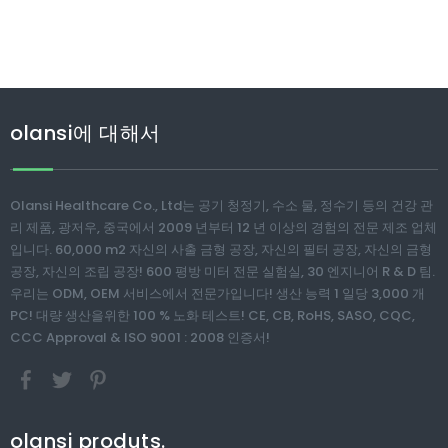
olansi에 대해서
Olansi Healthcare Co., Ltd는 공기 청정기, 수소 물, 정수기 등의 건강 관
리 제품, 광저우, 중국에서 2009 년부터 12 년 이상의 경험의 전문 제조 업체
입니다. 60,000 m2 자신의 사출 금형 공장, 자신의 필터 공장, 자신의 금형
공장, 자신의 조립 공장! 600 평방 미터 전문 실험실, 30 엔지니어 R & D 팀.
우리는 ODM, OEM 서비스에서 전문가입니다! 생산 능력 1 일당 3,000 개
PC! 대량 생산을위한 100 % 노화 테스트! CE, CB, RoHS, SASO, CQC,
CCC Approval & ISO 9001 : 2008 인증서!
olansi produts.