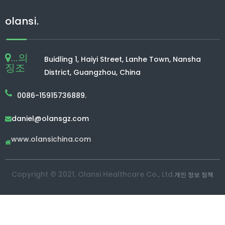
olansi.
...의
Buidling 1, Haiyi Street, Lanhe Town, Nansha
징조
District, Guangzhou, China
0086-15915736889.
daniel@olansgz.com

www.olansichina.com

Copyright © 2021. Olansi Healthcare Co., Ltd.
개인 정보 정책