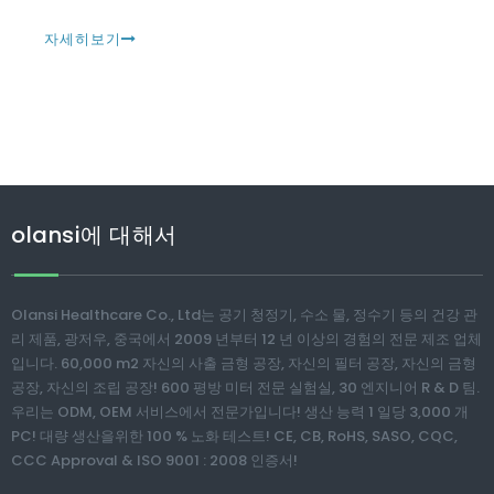
의 인기와 광범위한 응용 분야를 얻었습니다. 증가하는 SA
와 함께
자세히보기
olansi에 대해서
Olansi Healthcare Co., Ltd는 공기 청정기, 수소 물, 정수기 등의 건강 관
리 제품, 광저우, 중국에서 2009 년부터 12 년 이상의 경험의 전문 제조 업체
입니다. 60,000 m2 자신의 사출 금형 공장, 자신의 필터 공장, 자신의 금형
공장, 자신의 조립 공장! 600 평방 미터 전문 실험실, 30 엔지니어 R & D 팀.
우리는 ODM, OEM 서비스에서 전문가입니다! 생산 능력 1 일당 3,000 개
PC! 대량 생산을위한 100 % 노화 테스트! CE, CB, RoHS, SASO, CQC,
CCC Approval & ISO 9001 : 2008 인증서!