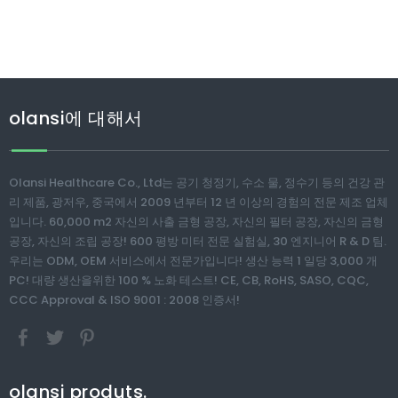
olansi에 대해서
Olansi Healthcare Co., Ltd는 공기 청정기, 수소 물, 정수기 등의 건강 관
리 제품, 광저우, 중국에서 2009 년부터 12 년 이상의 경험의 전문 제조 업체
입니다. 60,000 m2 자신의 사출 금형 공장, 자신의 필터 공장, 자신의 금형
공장, 자신의 조립 공장! 600 평방 미터 전문 실험실, 30 엔지니어 R & D 팀.
우리는 ODM, OEM 서비스에서 전문가입니다! 생산 능력 1 일당 3,000 개
PC! 대량 생산을위한 100 % 노화 테스트! CE, CB, RoHS, SASO, CQC,
CCC Approval & ISO 9001 : 2008 인증서!
olansi produts.