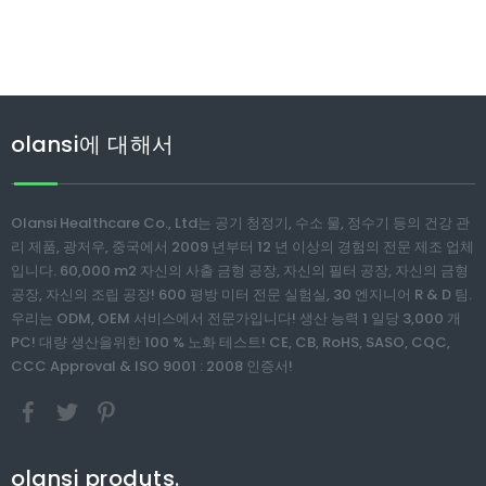
olansi에 대해서
Olansi Healthcare Co., Ltd는 공기 청정기, 수소 물, 정수기 등의 건강 관
리 제품, 광저우, 중국에서 2009 년부터 12 년 이상의 경험의 전문 제조 업체
입니다. 60,000 m2 자신의 사출 금형 공장, 자신의 필터 공장, 자신의 금형
공장, 자신의 조립 공장! 600 평방 미터 전문 실험실, 30 엔지니어 R & D 팀.
우리는 ODM, OEM 서비스에서 전문가입니다! 생산 능력 1 일당 3,000 개
PC! 대량 생산을위한 100 % 노화 테스트! CE, CB, RoHS, SASO, CQC,
CCC Approval & ISO 9001 : 2008 인증서!
olansi produts.