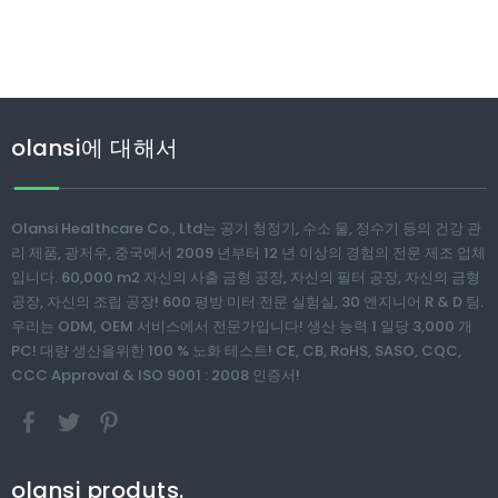
olansi에 대해서
Olansi Healthcare Co., Ltd는 공기 청정기, 수소 물, 정수기 등의 건강 관
리 제품, 광저우, 중국에서 2009 년부터 12 년 이상의 경험의 전문 제조 업체
입니다. 60,000 m2 자신의 사출 금형 공장, 자신의 필터 공장, 자신의 금형
공장, 자신의 조립 공장! 600 평방 미터 전문 실험실, 30 엔지니어 R & D 팀.
우리는 ODM, OEM 서비스에서 전문가입니다! 생산 능력 1 일당 3,000 개
PC! 대량 생산을위한 100 % 노화 테스트! CE, CB, RoHS, SASO, CQC,
CCC Approval & ISO 9001 : 2008 인증서!
olansi produts.