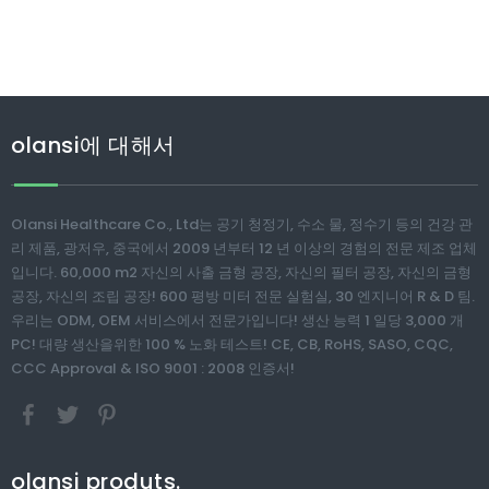
olansi에 대해서
Olansi Healthcare Co., Ltd는 공기 청정기, 수소 물, 정수기 등의 건강 관
리 제품, 광저우, 중국에서 2009 년부터 12 년 이상의 경험의 전문 제조 업체
입니다. 60,000 m2 자신의 사출 금형 공장, 자신의 필터 공장, 자신의 금형
공장, 자신의 조립 공장! 600 평방 미터 전문 실험실, 30 엔지니어 R & D 팀.
우리는 ODM, OEM 서비스에서 전문가입니다! 생산 능력 1 일당 3,000 개
PC! 대량 생산을위한 100 % 노화 테스트! CE, CB, RoHS, SASO, CQC,
CCC Approval & ISO 9001 : 2008 인증서!
olansi produts.