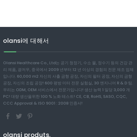
olansi에 대해서
Olansi Healthcare Co., Ltd는 공기 청정기, 수소 물, 정수기 등의 건강 관
리 제품, 광저우, 중국에서 2009 년부터 12 년 이상의 경험의 전문 제조 업체
입니다. 60,000 m2 자신의 사출 금형 공장, 자신의 필터 공장, 자신의 금형
공장, 자신의 조립 공장! 600 평방 미터 전문 실험실, 30 엔지니어 R & D 팀.
우리는 ODM, OEM 서비스에서 전문가입니다! 생산 능력 1 일당 3,000 개
PC! 대량 생산을위한 100 % 노화 테스트! CE, CB, RoHS, SASO, CQC,
CCC Approval & ISO 9001 : 2008 인증서!
olansi produts.