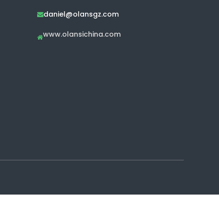
daniel@olansgz.com

www.olansichina.com
