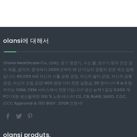
olansi에 대해서
Olansi Healthcare Co., Ltd는 공기 청정기, 수소 물, 정수기 등의 건강 관
리 제품, 광저우, 중국에서 2009 년부터 12 년 이상의 경험의 전문 제조 업체
입니다. 60,000 m2 자신의 사출 금형 공장, 자신의 필터 공장, 자신의 금형
공장, 자신의 조립 공장! 600 평방 미터 전문 실험실, 30 엔지니어 R & D 팀.
우리는 ODM, OEM 서비스에서 전문가입니다! 생산 능력 1 일당 3,000 개
PC! 대량 생산을위한 100 % 노화 테스트! CE, CB, RoHS, SASO, CQC,
CCC Approval & ISO 9001 : 2008 인증서!
olansi produts.