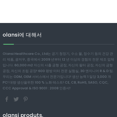
olansi에 대해서
Olansi Healthcare Co., Ltd는 공기 청정기, 수소 물, 정수기 등의 건강 관
리 제품, 광저우, 중국에서 2009 년부터 12 년 이상의 경험의 전문 제조 업체
입니다. 60,000 m2 자신의 사출 금형 공장, 자신의 필터 공장, 자신의 금형
공장, 자신의 조립 공장! 600 평방 미터 전문 실험실, 30 엔지니어 R & D 팀.
우리는 ODM, OEM 서비스에서 전문가입니다! 생산 능력 1 일당 3,000 개
PC! 대량 생산을위한 100 % 노화 테스트! CE, CB, RoHS, SASO, CQC,
CCC Approval & ISO 9001 : 2008 인증서!
olansi produts.