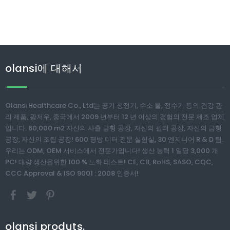
olansi에 대해서
Olansi Healthcare Co., Ltd는 공기 청정기, 수소 물, 정수기 등의 건강 관
리 제품, 광저우, 중국에서 2009 년부터 12 년 이상의 경험의 전문 제조 업체
입니다. 60,000 m2 자신의 사출 금형 공장, 자신의 필터 공장, 자신의 금형
공장, 자신의 조립 공장! 600 평방 미터 전문 실험실, 30 엔지니어 R & D 팀.
우리는 ODM, OEM 서비스에서 전문가입니다! 생산 능력 1 일당 3,000 개
PC! 대량 생산을위한 100 % 노화 테스트! CE, CB, RoHS, SASO, CQC,
CCC Approval & ISO 9001 : 2008 인증서!
olansi produts.