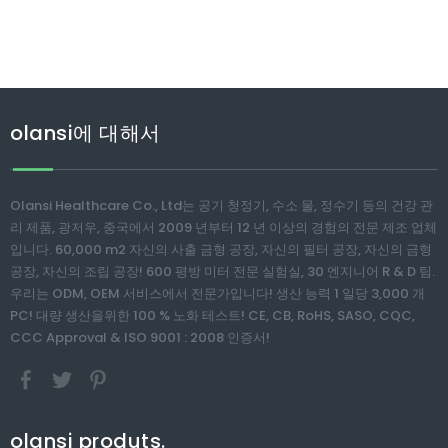
olansi에 대해서
Olansi Healthcare Co., Ltd는 공기 청정기, 수소 물, 정수기 등의 건강 관
리 제품, 광저우, 중국에서 2009 년부터 12 년 이상의 경험의 전문 제조 업체
입니다. 60,000 m2 자신의 사출 금형 공장, 자신의 필터 공장, 자신의 금형
공장, 자신의 조립 공장! 600 평방 미터 전문 실험실, 30 엔지니어 R & D 팀.
우리는 ODM, OEM 서비스에서 전문가입니다! 생산 능력 1 일당 3,000 개
PC! 대량 생산을위한 100 % 노화 테스트! CE, CB, RoHS, SASO, CQC,
CCC Approval & ISO 9001 : 2008 인증서!
olansi produts.