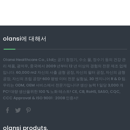
olansi에 대해서
Olansi Healthcare Co., Ltd는 공기 청정기, 수소 물, 정수기 등의 건강 관
리 제품, 광저우, 중국에서 2009 년부터 12 년 이상의 경험의 전문 제조 업체
입니다. 60,000 m2 자신의 사출 금형 공장, 자신의 필터 공장, 자신의 금형
공장, 자신의 조립 공장! 600 평방 미터 전문 실험실, 30 엔지니어 R & D 팀.
우리는 ODM, OEM 서비스에서 전문가입니다! 생산 능력 1 일당 3,000 개
PC! 대량 생산을위한 100 % 노화 테스트! CE, CB, RoHS, SASO, CQC,
CCC Approval & ISO 9001 : 2008 인증서!
olansi produts.