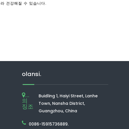
따라 건강해질 수 있습니다.
olansi.
...
Buidling 1, Haiyi Street, Lanhe
의
Town, Nansha District,
징조
Guangzhou, China
0086-15915736889.