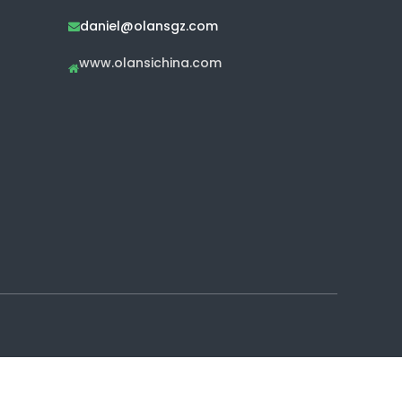
daniel@olansgz.com

www.olansichina.com
