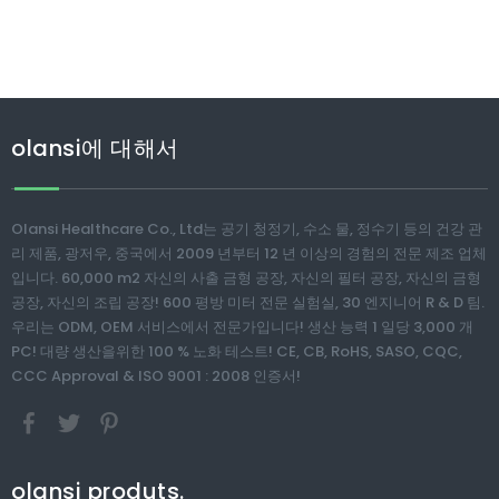
olansi에 대해서
Olansi Healthcare Co., Ltd는 공기 청정기, 수소 물, 정수기 등의 건강 관
리 제품, 광저우, 중국에서 2009 년부터 12 년 이상의 경험의 전문 제조 업체
입니다. 60,000 m2 자신의 사출 금형 공장, 자신의 필터 공장, 자신의 금형
공장, 자신의 조립 공장! 600 평방 미터 전문 실험실, 30 엔지니어 R & D 팀.
우리는 ODM, OEM 서비스에서 전문가입니다! 생산 능력 1 일당 3,000 개
PC! 대량 생산을위한 100 % 노화 테스트! CE, CB, RoHS, SASO, CQC,
CCC Approval & ISO 9001 : 2008 인증서!
olansi produts.