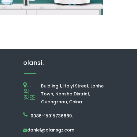
olansi.
...
Buidling 1, Haiyi Street, Lanhe
의
Town, Nansha District,
징조
Guangzhou, China
0086-15915736889.
daniel@olansgz.com
