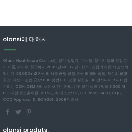
olansi에 대해서
Olansi Healthcare Co., Ltd는 공기 청정기, 수소 물, 정수기 등의 건강 관
리 제품, 광저우, 중국에서 2009 년부터 12 년 이상의 경험의 전문 제조 업체
입니다. 60,000 m2 자신의 사출 금형 공장, 자신의 필터 공장, 자신의 금형
공장, 자신의 조립 공장! 600 평방 미터 전문 실험실, 30 엔지니어 R & D 팀.
우리는 ODM, OEM 서비스에서 전문가입니다! 생산 능력 1 일당 3,000 개
PC! 대량 생산을위한 100 % 노화 테스트! CE, CB, RoHS, SASO, CQC,
CCC Approval & ISO 9001 : 2008 인증서!
olansi produts.