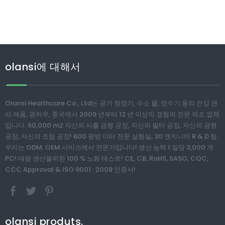
olansi에 대해서
Olansi Healthcare Co., Ltd는 공기 청정기, 수소 물, 정수기 등의 건강 관
리 제품, 광저우, 중국에서 2009 년부터 12 년 이상의 경험의 전문 제조 업체
입니다. 60,000 m2 자신의 사출 금형 공장, 자신의 필터 공장, 자신의 금형
공장, 자신의 조립 공장! 600 평방 미터 전문 실험실, 30 엔지니어 R & D 팀.
우리는 ODM, OEM 서비스에서 전문가입니다! 생산 능력 1 일당 3,000 개
PC! 대량 생산을위한 100 % 노화 테스트! CE, CB, RoHS, SASO, CQC,
CCC Approval & ISO 9001 : 2008 인증서!
olansi produts.