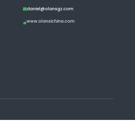
daniel@olansgz.com

www.olansichina.com
