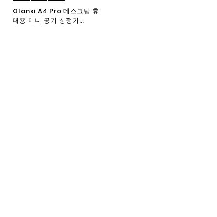
Olansi A4 Pro 데스크탑 휴
대용 미니 공기 청정기
Amazon 베스트 셀러 UV 라
이트 및 H13 Hepa 필터 110V
및 220V 공기 청정기 중국 공
장 미국 UL 인증