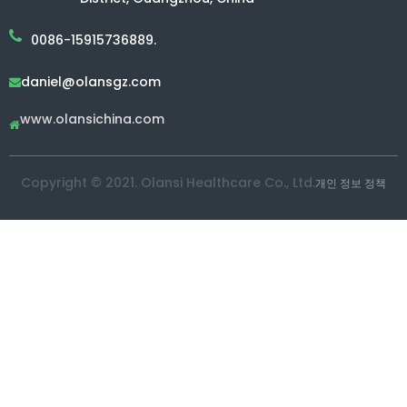
0086-15915736889.
daniel@olansgz.com

www.olansichina.com

Copyright © 2021. Olansi Healthcare Co., Ltd.
개인 정보 정책