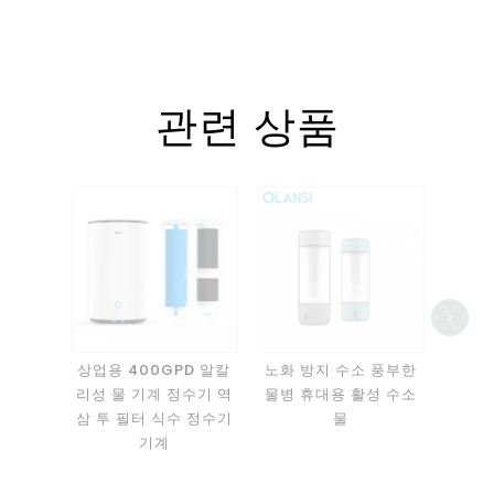
관련 상품
1000
>
기 병
상업용 400GPD 알칼
노화 방지 수소 풍부한
리성 물 기계 정수기 역
물병 휴대용 활성 수소
삼 투 필터 식수 정수기
물
기계